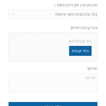
גורם מבטח ( סמן להיכן משוייך )
צרף קבצים לפנייתך
גרור קבצים לכאן
Accepted
הודעתך
file
types:
jpg,
jpeg,
png,
gif,