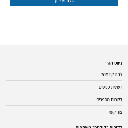
bmp,
svg,
pdf,
doc,
docx,
xls,
xlsx,
txt,
zip,
ניווט מהיר
rar,
7z.
למה קידמה?
רשימת סניפים
לקוחות מספרים
צור קשר
לקוחות "קידמה" משתפים